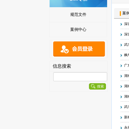
案
规范文件
深
案例中心
深
武
枫
广
信息搜索
湖
湖
搜索
湖
武
新
永