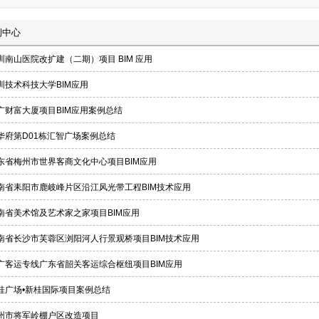
例中心
圳南山医院改扩建（二期）项目 BIM 应用
圳技术科技大学BIM应用
广财富大厦项目BIM应用案例总结
华府第D01栋汇智广场案例总结
东省梅州市世界客商文化中心项目BIM应用
南省耒阳市鹿岐峰片区沿江风光带工程BIM技术应用
南省美术馆及艺术家之家项目BIM应用
南省长沙市芙蓉区浏阳河人行景观桥项目BIM技术应用
广客运专线广东省韶关客运综合枢纽项目BIM应用
桂广场•新桂国际项目案例总结
州市将军岭棚户区改造项目