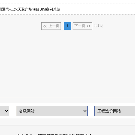
国通号•三水天聚广场项目BIM案例总结
共1页
上一页
1
下一页