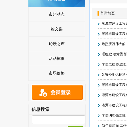
市州动态
市州动态
湘潭市建设工程
论文集
湘潭市建设工程
论坛之声
热烈庆祝伟大的
唱红歌 颂党恩
活动掠影
学史崇德 以德
市场价格
延安圣地忆征途
湘潭市建设工程
训班
湘潭市建设工程
湘潭市建设工程造
信息搜索
学史明理强党性
新年新局面 工